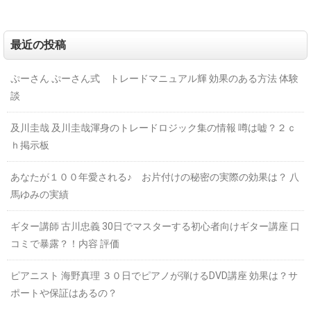
最近の投稿
ぷーさん ぷーさん式 トレードマニュアル輝 効果のある方法 体験
談
及川圭哉 及川圭哉渾身のトレードロジック集の情報 噂は嘘？２ｃ
ｈ掲示板
あなたが１００年愛される♪ お片付けの秘密の実際の効果は？ 八
馬ゆみの実績
ギター講師 古川忠義 30日でマスターする初心者向けギター講座 口
コミで暴露？！内容 評価
ピアニスト 海野真理 ３０日でピアノが弾けるDVD講座 効果は？サ
ポートや保証はあるの？