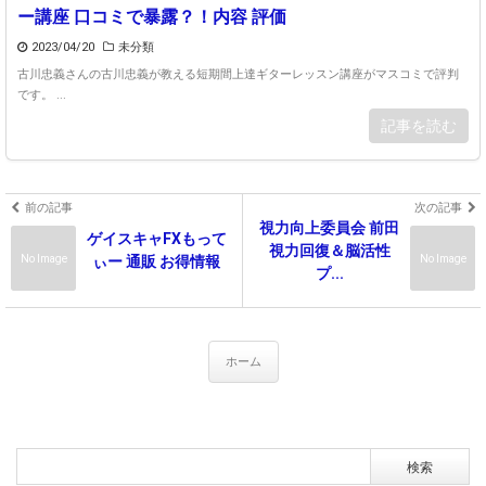
ー講座 口コミで暴露？！内容 評価
2023/04/20
未分類
古川忠義さんの古川忠義が教える短期間上達ギターレッスン講座がマスコミで評判
です。 ...
記事を読む
前の記事
次の記事
視力向上委員会 前田
ゲイスキャFXもって
視力回復＆脳活性
No Image
No Image
ぃー 通販 お得情報
プ...
ホーム