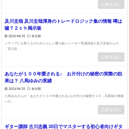
記事を読む
及川圭哉 及川圭哉渾身のトレードロジック集の情報 噂は
嘘？２ｃｈ掲示板
2023/04/25
未分類
メディアにも取り上げられたらしい勝ち組トレーダー育成請負人及川圭哉さんの
「及川圭 ...
記事を読む
あなたが１００年愛される♪ お片付けの秘密の実際の効
果は？ 八馬ゆみの実績
2023/04/25
未分類
八馬ゆみさんの「あなたが１００年愛される♪お片付けの秘密ＤＶＤ」旦那様の奥様
への ...
記事を読む
ギター講師 古川忠義 30日でマスターする初心者向けギタ