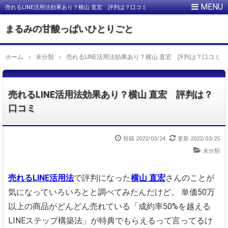
売れるLINE活用法効果あり？横山 直宏 評判は？口コミ
まるみの甘酸っぱいひとりごと
ホーム
›
未分類
›
売れるLINE活用法効果あり？横山 直宏 評判は？口コミ
売れるLINE活用法効果あり？横山 直宏 評判は？
口コミ
投稿
2022/03/24
更新
2022/03/25
未分類
売れるLINE活用法
で評判になった
横山 直宏
さんのことが
気になっていろいろとと調べてみたんだけど。
単価50万
以上の商品がどんどん売れている
「成約率50%を越える
LINEステップ構築法」が特典でもらえるって言ってるけ