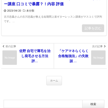
ー講座 口コミで暴露？！内容 評価
2023/04/20
未分類
古川忠義さんの古川忠義が教える短期間上達ギターレッスン講座がマスコミで評判
です。 ...
記事を読む
前の記事
次の記事
佐野 自宅で薄毛を治
「ケアマネらくらく
し発毛させる方法
合格勉強法」の失敗
No Image
No Image
評...
談 ...
ホーム