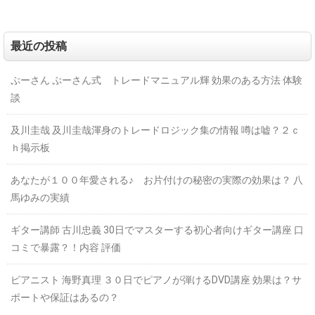
最近の投稿
ぷーさん ぷーさん式 トレードマニュアル輝 効果のある方法 体験
談
及川圭哉 及川圭哉渾身のトレードロジック集の情報 噂は嘘？２ｃ
ｈ掲示板
あなたが１００年愛される♪ お片付けの秘密の実際の効果は？ 八
馬ゆみの実績
ギター講師 古川忠義 30日でマスターする初心者向けギター講座 口
コミで暴露？！内容 評価
ピアニスト 海野真理 ３０日でピアノが弾けるDVD講座 効果は？サ
ポートや保証はあるの？