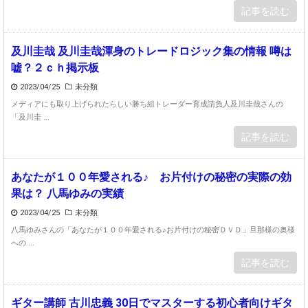
記事を読む
及川圭哉 及川圭哉渾身のトレードロジック集の情報 噂は
嘘？２ｃｈ掲示板
2023/04/25
未分類
メディアにも取り上げられたらしい勝ち組トレーダー育成請負人及川圭哉さんの
「及川圭 ...
記事を読む
あなたが１００年愛される♪ お片付けの秘密の実際の効
果は？ 八馬ゆみの実績
2023/04/25
未分類
八馬ゆみさんの「あなたが１００年愛される♪お片付けの秘密ＤＶＤ」旦那様の奥様
への ...
記事を読む
ギター講師 古川忠義 30日でマスターする初心者向けギタ