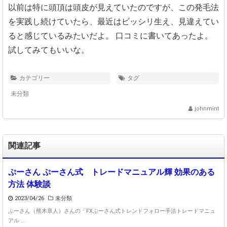
以前は特に頭頂は頭皮が見えていたのですが、この発毛法
を実践し続けていたら、
最近はビッシリ生え、見違えてい
ると感じているみたいだよ。
口コミに書いてあったよ。
試してみてもいいな。
カテゴリー
タグ
未分類
johnmint
関連記事
ぷーさん ぷーさん式 トレードマニュアル輝 効果のある
方法 体験談
2023/04/26
未分類
ぷーさん（熊木章人）さんの「FXぷーさん式トレンドフォロー手法トレードマニュ
アル ...