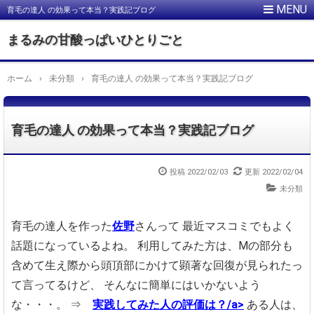
育毛の達人 の効果って本当？実践記ブログ
まるみの甘酸っぱいひとりごと
ホーム
›
未分類
›
育毛の達人 の効果って本当？実践記ブログ
育毛の達人 の効果って本当？実践記ブログ
投稿
2022/02/03
更新
2022/02/04
未分類
育毛の達人を作った
佐野
さんって
最近マスコミでもよく
話題になっているよね。
利用してみた方は、
Mの部分も
含めて生え際から頭頂部にかけて顕著な回復が見られたっ
て言ってるけど、
そんなに簡単にはいかないよう
な・・・。
⇒
実践してみた人の評価は？/a>
ある人は、