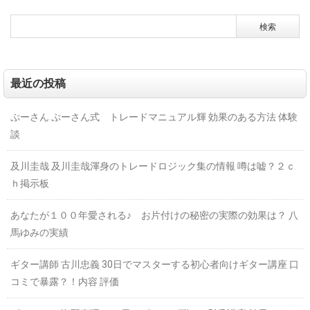
最近の投稿
ぷーさん ぷーさん式 トレードマニュアル輝 効果のある方法 体験
談
及川圭哉 及川圭哉渾身のトレードロジック集の情報 噂は嘘？２ｃ
ｈ掲示板
あなたが１００年愛される♪ お片付けの秘密の実際の効果は？ 八
馬ゆみの実績
ギター講師 古川忠義 30日でマスターする初心者向けギター講座 口
コミで暴露？！内容 評価