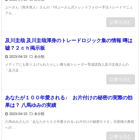
ぷーさん（熊木章人）さんの「FXぷーさん式トレンドフォロー手法トレードマニュ
アル ...
記事を読む
及川圭哉 及川圭哉渾身のトレードロジック集の情報 噂は
嘘？２ｃｈ掲示板
2023/04/25
未分類
メディアにも取り上げられたらしい勝ち組トレーダー育成請負人及川圭哉さんの
「及川圭 ...
記事を読む
あなたが１００年愛される♪ お片付けの秘密の実際の効
果は？ 八馬ゆみの実績
2023/04/25
未分類
八馬ゆみさんの「あなたが１００年愛される♪お片付けの秘密ＤＶＤ」旦那様の奥様
への ...
記事を読む