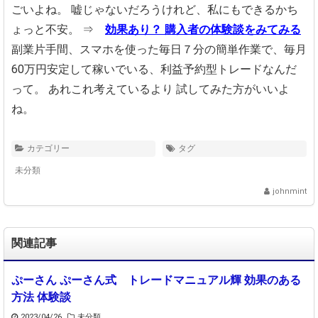
ごいよね。
嘘じゃないだろうけれど、私にもできるかち
ょっと不安。
⇒
効果あり？ 購入者の体験談をみてみる
副業片手間、スマホを使った毎日７分の簡単作業で、
毎月
60万円安定して稼いでいる、利益予約型トレードなんだ
って。
あれこれ考えているより
試してみた方がいいよ
ね。
カテゴリー
タグ
未分類
johnmint
関連記事
ぷーさん ぷーさん式 トレードマニュアル輝 効果のある
方法 体験談
2023/04/26
未分類