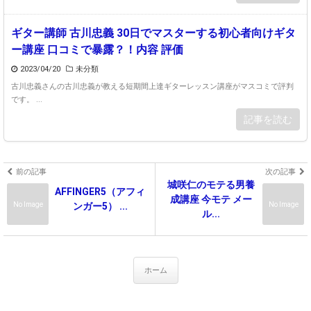
ギター講師 古川忠義 30日でマスターする初心者向けギタ
ー講座 口コミで暴露？！内容 評価
2023/04/20
未分類
古川忠義さんの古川忠義が教える短期間上達ギターレッスン講座がマスコミで評判
です。 ...
記事を読む
前の記事
次の記事
城咲仁のモテる男養
AFFINGER5（アフィ
成講座 今モテ メー
No Image
No Image
ンガー5） ...
ル...
ホーム