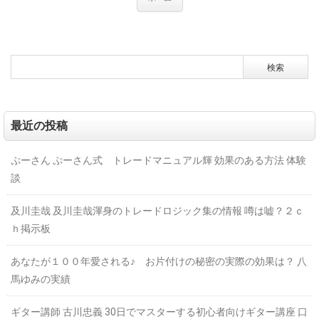
最近の投稿
ぷーさん ぷーさん式 トレードマニュアル輝 効果のある方法 体験
談
及川圭哉 及川圭哉渾身のトレードロジック集の情報 噂は嘘？２ｃ
ｈ掲示板
あなたが１００年愛される♪ お片付けの秘密の実際の効果は？ 八
馬ゆみの実績
ギター講師 古川忠義 30日でマスターする初心者向けギター講座 口