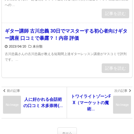
への ...
記事を読む
ギター講師 古川忠義 30日でマスターする初心者向けギタ
ー講座 口コミで暴露？！内容 評価
2023/04/20
未分類
古川忠義さんの古川忠義が教える短期間上達ギターレッスン講座がマスコミで評判
です。 ...
記事を読む
前の記事
次の記事
トワイライトゾーンF
人に好かれる会話術
X（マーケットの魔
No Image
No Image
の口コミ 木多崇将(...
術...
ホーム