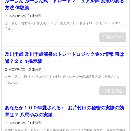
ぷーさん ぷーさん式 トレードマニュアル輝 効果のある
方法 体験談
2023/04/26
未分類
ぷーさん（熊木章人）さんの「FXぷーさん式トレンドフォロー手法トレードマニュ
アル ...
記事を読む
及川圭哉 及川圭哉渾身のトレードロジック集の情報 噂は
嘘？２ｃｈ掲示板
2023/04/25
未分類
メディアにも取り上げられたらしい勝ち組トレーダー育成請負人及川圭哉さんの
「及川圭 ...
記事を読む
あなたが１００年愛される♪ お片付けの秘密の実際の効
果は？ 八馬ゆみの実績
2023/04/25
未分類
八馬ゆみさんの「あなたが１００年愛される♪お片付けの秘密ＤＶＤ」旦那様の奥様