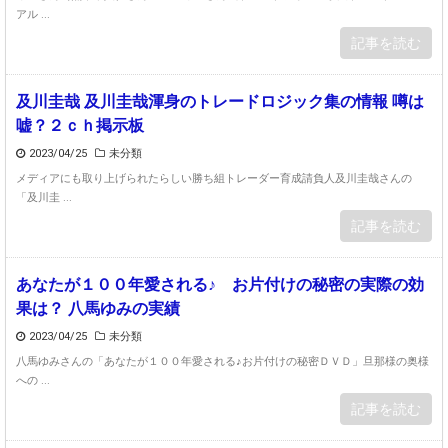
アル ...
記事を読む
及川圭哉 及川圭哉渾身のトレードロジック集の情報 噂は
嘘？２ｃｈ掲示板
2023/04/25
未分類
メディアにも取り上げられたらしい勝ち組トレーダー育成請負人及川圭哉さんの
「及川圭 ...
記事を読む
あなたが１００年愛される♪ お片付けの秘密の実際の効
果は？ 八馬ゆみの実績
2023/04/25
未分類
八馬ゆみさんの「あなたが１００年愛される♪お片付けの秘密ＤＶＤ」旦那様の奥様
への ...
記事を読む