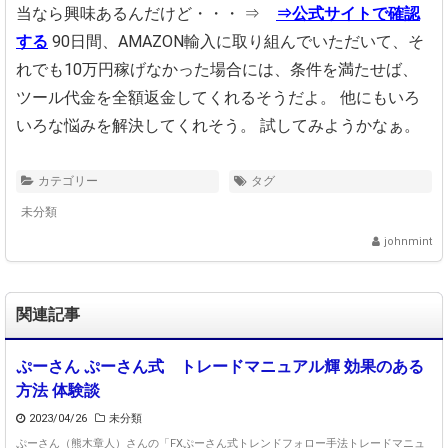
当なら興味あるんだけど・・・
⇒
⇒公式サイトで確認
する
90日間、AMAZON輸入に取り組んでいただいて、
そ
れでも10万円稼げなかった場合には、
条件を満たせば、
ツール代金を全額返金してくれるそうだよ。
他にもいろ
いろな悩みを解決してくれそう。
試してみようかなぁ。
カテゴリー
タグ
未分類
johnmint
関連記事
ぷーさん ぷーさん式 トレードマニュアル輝 効果のある
方法 体験談
2023/04/26
未分類
ぷーさん（熊木章人）さんの「FXぷーさん式トレンドフォロー手法トレードマニュ