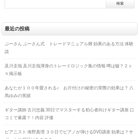
最近の投稿
ぷーさん ぷーさん式 トレードマニュアル輝 効果のある方法 体験
談
及川圭哉 及川圭哉渾身のトレードロジック集の情報 噂は嘘？２ｃ
ｈ掲示板
あなたが１００年愛される♪ お片付けの秘密の実際の効果は？ 八
馬ゆみの実績
ギター講師 古川忠義 30日でマスターする初心者向けギター講座 口
コミで暴露？！内容 評価
ピアニスト 海野真理 ３０日でピアノが弾けるDVD講座 効果は？サ