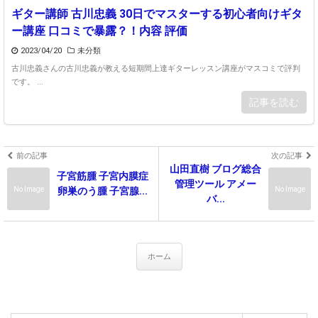
ギター講師 古川忠義 30日でマスターする初心者向けギタ
ー講座 口コミで暴露？！内容 評価
2023/04/20
未分類
古川忠義さんの古川忠義が教える短期間上達ギターレッスン講座がマスコミで評判
です。 ...
記事を読む
前の記事
次の記事
山田直樹 ブログ総合
子宮筋腫 子宮内膜症
管理ツール アメー
No Image
No Image
卵巣のう腫 子宮腺...
バ...
ホーム